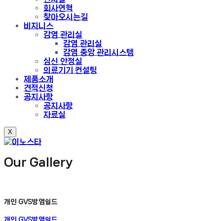
회사연혁
찾아오시는길
비지니스
감염 관리실
감염 관리실
감염 중앙 관리시스템
심신 안정실
의료기기 컨설팅
제품소개
견적신청
공지사항
공지사항
자료실
X
Our Gallery
개인 GVS방염쉴드
개인 GVS방염쉴드