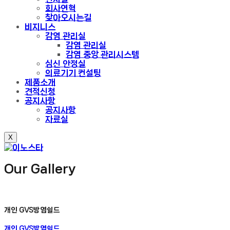
회사연혁
찾아오시는길
비지니스
감염 관리실
감염 관리실
감염 중앙 관리시스템
심신 안정실
의료기기 컨설팅
제품소개
견적신청
공지사항
공지사항
자료실
X
Our Gallery
개인 GVS방염쉴드
개인 GVS방염쉴드