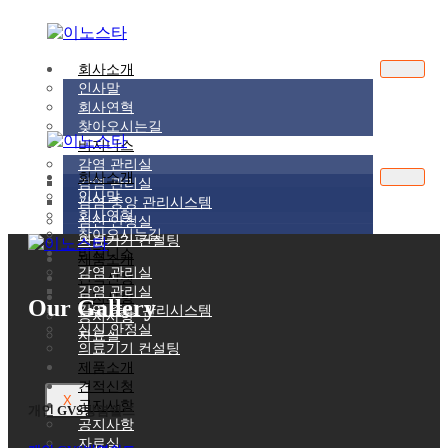
회사소개
인사말
회사연혁
찾아오시는길
비지니스
감염 관리실
회사소개
감염 관리실
인사말
감염 중앙 관리시스템
회사연혁
심신 안정실
찾아오시는길
의료기기 컨설팅
비지니스
제품소개
감염 관리실
견적신청
감염 관리실
공지사항
Our Gallery
감염 중앙 관리시스템
공지사항
심신 안정실
자료실
의료기기 컨설팅
제품소개
견적신청
X
공지사항
개인 GVS방염쉴드
공지사항
자료실